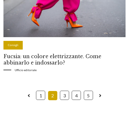
Consigli
Fucsia: un colore elettrizzante. Come
abbinarlo e indossarlo?
Ufficio editoriale
1
2
3
4
5