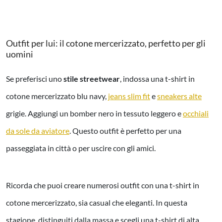
Outfit per lui: il cotone mercerizzato, perfetto per gli
uomini
Se preferisci uno
stile streetwear
, indossa una t-shirt in
cotone mercerizzato blu navy,
jeans slim fit
e
sneakers alte
grigie. Aggiungi un bomber nero in tessuto leggero e
occhiali
da sole da aviatore
. Questo outfit è perfetto per una
passeggiata in città o per uscire con gli amici.
Ricorda che puoi creare numerosi outfit con una t-shirt in
cotone mercerizzato, sia casual che eleganti. In questa
stagione, distinguiti dalla massa e scegli una t-shirt di alta