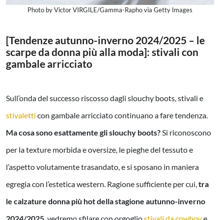
Photo by Victor VIRGILE/Gamma-Rapho via Getty Images
[Tendenze autunno-inverno 2024/2025 – le
scarpe da donna più alla moda]: stivali con
gambale arricciato
Sull’onda del successo riscosso dagli slouchy boots, stivali e
stivaletti
con gambale arricciato continuano a fare tendenza.
Ma cosa sono esattamente gli slouchy boots?
Si riconoscono
per la texture morbida e oversize, le pieghe del tessuto e
l’aspetto volutamente trasandato, e si sposano in maniera
egregia con l’estetica western. Ragione sufficiente per cui,
tra
le calzature donna più hot della stagione autunno-inverno
2024/2025
, vedremo sfilare con orgoglio
stivali da cowboy
e