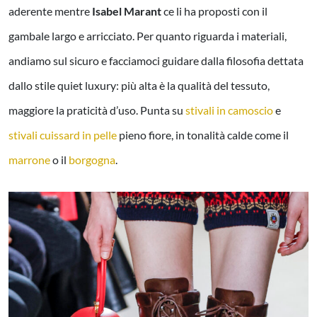
aderente mentre
Isabel Marant
ce li ha proposti con il
gambale largo e arricciato. Per quanto riguarda i materiali,
andiamo sul sicuro e facciamoci guidare dalla filosofia dettata
dallo stile quiet luxury: più alta è la qualità del tessuto,
maggiore la praticità d’uso. Punta su
stivali in camoscio
e
stivali cuissard in pelle
pieno fiore, in tonalità calde come il
marrone
o il
borgogna
.