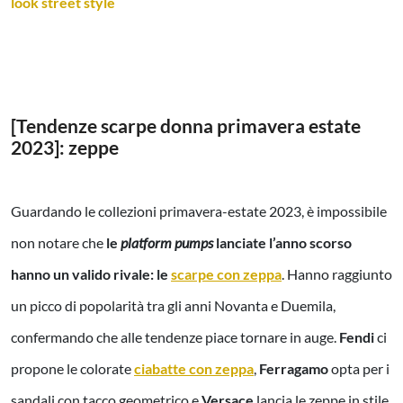
look street style
[Tendenze scarpe donna primavera estate
2023]: zeppe
Guardando le collezioni primavera-estate 2023, è impossibile
non notare che
le
platform pumps
lanciate l’anno scorso
hanno un valido rivale: le
scarpe con zeppa
. Hanno raggiunto
un picco di popolarità tra gli anni Novanta e Duemila,
confermando che alle tendenze piace tornare in auge.
Fendi
ci
propone le colorate
ciabatte con zeppa
,
Ferragamo
opta per i
sandali con tacco geometrico e
Versace
lancia le zeppe in stile