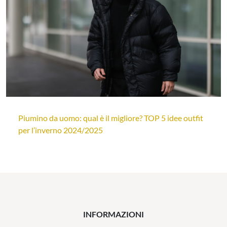
Piumino da uomo: qual è il migliore? TOP 5 idee outfit
per l’inverno 2024/2025
INFORMAZIONI