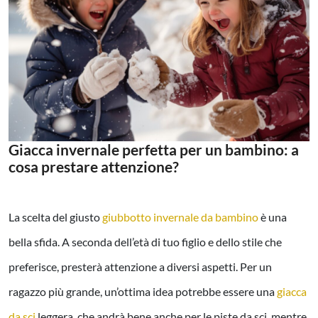
Giacca invernale perfetta per un bambino: a
cosa prestare attenzione?
La scelta del giusto
giubbotto invernale da bambino
è una
bella sfida. A seconda dell’età di tuo figlio e dello stile che
preferisce, presterà attenzione a diversi aspetti. Per un
ragazzo più grande, un’ottima idea potrebbe essere una
giacca
da sci
leggera, che andrà bene anche per le piste da sci, mentre