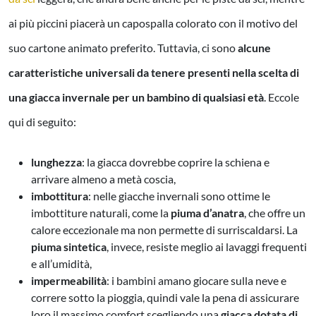
ai più piccini piacerà un capospalla colorato con il motivo del
suo cartone animato preferito. Tuttavia, ci sono
alcune
caratteristiche universali da tenere presenti nella scelta di
una giacca invernale per un bambino di qualsiasi età
. Eccole
qui di seguito:
lunghezza
:
la giacca dovrebbe coprire la schiena e
arrivare almeno a metà coscia
,
imbottitura
:
nelle giacche invernali sono ottime le
imbottiture naturali, come la
piuma d’anatra
, che offre un
calore eccezionale ma non permette di surriscaldarsi. La
piuma sintetica
, invece, resiste meglio ai lavaggi frequenti
e all’umidità
,
impermeabilità
:
i bambini amano giocare sulla neve e
correre sotto la pioggia, quindi vale la pena di assicurare
loro il massimo comfort scegliendo una
giacca dotata di