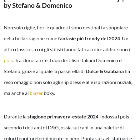
by Stefano & Domenico
Non solo righe, fiori e quadretti sono destinati a spopolare
nella bella stagione come
fantasie più trendy del 2024
. Un
altro classico, a cui gli stilisti fanno fatica a dire addio, sono i
pois
. Tra i loro fan c’è il duo di stilisti italiani Domenico e
Stefano, grazie al quale la passerella di
Dolce & Gabbana
ha
reso omaggio non solo agli slip dress e alle ispirazioni nuziali,
ma anche ai
blazer
boxy.
Durante la
stagione primavera-estate 2024
, indossa i pois
secondo i dettami di D&G, ossia sui capi in una palette di
colori tenui, preferibilmente in nero. Punta su tagli statuari e