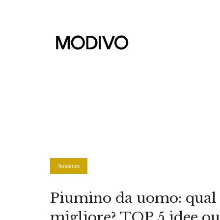
Tendenze
Piumino da uomo: qual è
migliore? TOP 5 idee out