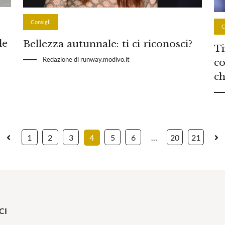
Consigli
C
le
Bellezza autunnale: ti ci riconosci?
Ti
Redazione di runway.modivo.it
co
ch
1
2
3
4
5
6
…
20
21
CI