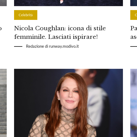
Celebrità
C
o
Nicola Coughlan: icona di stile
Pa
femminile. Lasciati ispirare!
as
Redazione di runway.modivo.it